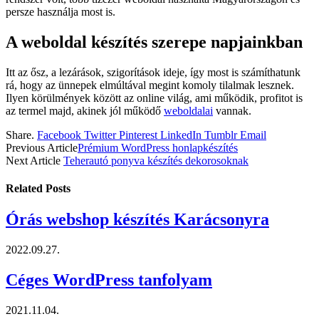
persze használja most is.
A weboldal készítés szerepe napjainkban
Itt az ősz, a lezárások, szigorítások ideje, így most is számíthatunk
rá, hogy az ünnepek elmúltával megint komoly tilalmak lesznek.
Ilyen körülmények között az online világ, ami működik, profitot is
az termel majd, akinek jól működő
weboldalai
vannak.
Share.
Facebook
Twitter
Pinterest
LinkedIn
Tumblr
Email
Previous Article
Prémium WordPress honlapkészítés
Next Article
Teherautó ponyva készítés dekorosoknak
Related
Posts
Órás webshop készítés Karácsonyra
2022.09.27.
Céges WordPress tanfolyam
2021.11.04.