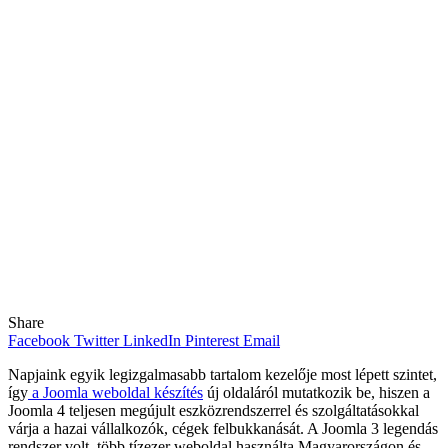
Share
Facebook
Twitter
LinkedIn
Pinterest
Email
Napjaink egyik legizgalmasabb tartalom kezelője most lépett szintet,
így
a Joomla weboldal készítés
új oldaláról mutatkozik be, hiszen a
Joomla 4 teljesen megújult eszközrendszerrel és szolgáltatásokkal
várja a hazai vállalkozók, cégek felbukkanását. A Joomla 3 legendás
rendszer volt, több tízezer weboldal használta Magyarországon és