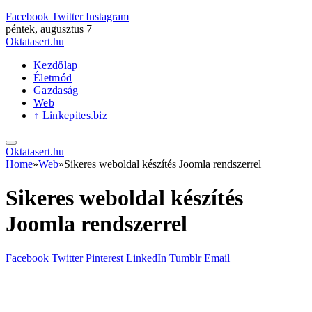
Facebook
Twitter
Instagram
péntek, augusztus 7
Oktatasert.hu
Kezdőlap
Életmód
Gazdaság
Web
↑ Linkepites.biz
Oktatasert.hu
Home
»
Web
»
Sikeres weboldal készítés Joomla rendszerrel
Sikeres weboldal készítés
Joomla rendszerrel
Facebook
Twitter
Pinterest
LinkedIn
Tumblr
Email