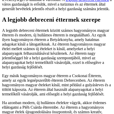
város gazdaságát is erősítik, mivel a turizmus és az éttermek által
generált bevételek jelentős részét a helyi gazdaság számára jelentik.
A legjobb debreceni éttermek szerepe
A legjobb debreceni éttermek között számos hagyományos magyar
étterem és modern, új hullámos étterem is megtalálható. Az egyik
ilyen hagyományos étterem a Betyárkonyha, amely hatalmas
adagokat kínál a látogatóknak. Az étterem hagyományos magyar
ételei mellett számos új ételeket is kínál, amelyeket a helyi
alapanyagok felhasználásával készítenek. Az étterem nagy
jelentőséggel bír a helyi gazdaság szempontjából, mivel az
alapanyagokat helyi termelőktől vásárolják, ezzel is elősegítve a
helyi gazdaság fejlődését.
Egy másik hagyományos magyar étterem a Csokonai Étterem,
amely az egyik legnépszerűbb étterem Debrecenben. Az étterem
hagyományos magyar ételeket kínál, mint például a gulyásleves és a
töltött káposzta. Az étterem által használt alapanyagokat a helyi
termelőktől vásárolják, ami elősegíti a helyi gazdaság fejlődését.
Ha azonban modern, új hullámos ételekre vágyik, akkor érdemes
ellátogatni a Pléh Csárda étterembe. Az étterem a hagyományos
magyar ételek újragondolására összpontosít, és számos kreatív,