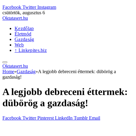
Facebook
Twitter
Instagram
csütörtök, augusztus 6
Oktatasert.hu
Kezdőlap
Életmód
Gazdaság
Web
↑ Linkepites.biz
Oktatasert.hu
Home
»
Gazdaság
»
A legjobb debreceni éttermek: dübörög a
gazdaság!
A legjobb debreceni éttermek:
dübörög a gazdaság!
Facebook
Twitter
Pinterest
LinkedIn
Tumblr
Email