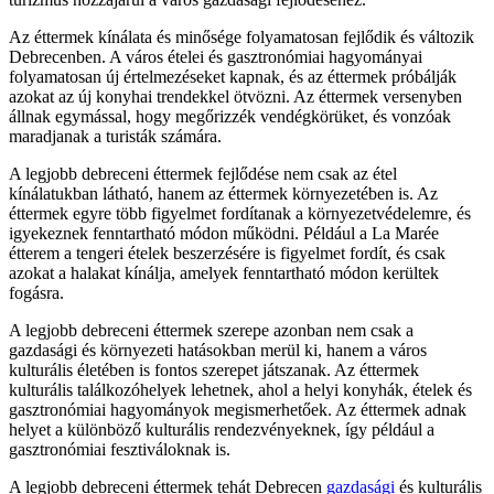
Az éttermek kínálata és minősége folyamatosan fejlődik és változik
Debrecenben. A város ételei és gasztronómiai hagyományai
folyamatosan új értelmezéseket kapnak, és az éttermek próbálják
azokat az új konyhai trendekkel ötvözni. Az éttermek versenyben
állnak egymással, hogy megőrizzék vendégkörüket, és vonzóak
maradjanak a turisták számára.
A legjobb debreceni éttermek fejlődése nem csak az étel
kínálatukban látható, hanem az éttermek környezetében is. Az
éttermek egyre több figyelmet fordítanak a környezetvédelemre, és
igyekeznek fenntartható módon működni. Például a La Marée
étterem a tengeri ételek beszerzésére is figyelmet fordít, és csak
azokat a halakat kínálja, amelyek fenntartható módon kerültek
fogásra.
A legjobb debreceni éttermek szerepe azonban nem csak a
gazdasági és környezeti hatásokban merül ki, hanem a város
kulturális életében is fontos szerepet játszanak. Az éttermek
kulturális találkozóhelyek lehetnek, ahol a helyi konyhák, ételek és
gasztronómiai hagyományok megismerhetőek. Az éttermek adnak
helyet a különböző kulturális rendezvényeknek, így például a
gasztronómiai fesztiváloknak is.
A legjobb debreceni éttermek tehát Debrecen
gazdasági
és kulturális