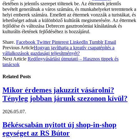
életében is jelentős szerepet töltenek be. Az éttermek jelentős
bevételt generálnak a város számára, és munkahelyeket teremtenek a
helyi emberek számára. Emellett az éttermek vonzzák a turistákat, és
lehetőséget adnak a különböző kultúrák megismerésére. Az éttermek
fejlődése és változása Debrecen gasztronómiai kínálatának és
kulturális életének fejlődéséhez is hozzájárul.
Share.
Facebook
Twitter
Pinterest
LinkedIn
Tumblr
Email
Previous Article
Hogyan javíthatja a kreatív csapatépítés a
vállalkozások gazdasági teljesítményét?
Next Article
Redőnyvásárlási útmutató – Hasznos tippek és
tanácsok
Related
Posts
Mikor érdemes jakuzzit vásárolni?
Tényleg jobban járunk szezonon kívül?
2026.05.07.
Békéscsabán nyitott új shop-in-shop
egységet az RS Bútor