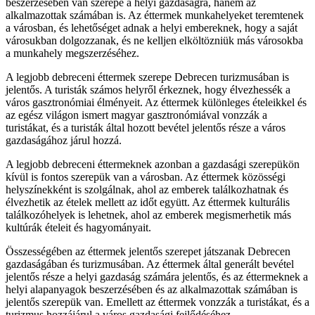
beszerzésében van szerepe a helyi gazdaságra, hanem az
alkalmazottak számában is. Az éttermek munkahelyeket teremtenek
a városban, és lehetőséget adnak a helyi embereknek, hogy a saját
városukban dolgozzanak, és ne kelljen elköltözniük más városokba
a munkahely megszerzéséhez.
A legjobb debreceni éttermek szerepe Debrecen turizmusában is
jelentős. A turisták számos helyről érkeznek, hogy élvezhessék a
város gasztronómiai élményeit. Az éttermek különleges ételeikkel és
az egész világon ismert magyar gasztronómiával vonzzák a
turistákat, és a turisták által hozott bevétel jelentős része a város
gazdaságához járul hozzá.
A legjobb debreceni éttermeknek azonban a gazdasági szerepükön
kívül is fontos szerepük van a városban. Az éttermek közösségi
helyszínekként is szolgálnak, ahol az emberek találkozhatnak és
élvezhetik az ételek mellett az időt együtt. Az éttermek kulturális
találkozóhelyek is lehetnek, ahol az emberek megismerhetik más
kultúrák ételeit és hagyományait.
Összességében az éttermek jelentős szerepet játszanak Debrecen
gazdaságában és turizmusában. Az éttermek által generált bevétel
jelentős része a helyi gazdaság számára jelentős, és az éttermeknek a
helyi alapanyagok beszerzésében és az alkalmazottak számában is
jelentős szerepük van. Emellett az éttermek vonzzák a turistákat, és a
turizmus hozzájárul a város gazdasági fejlődéséhez.