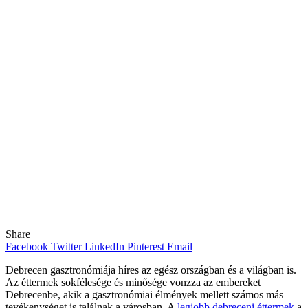
Share
Facebook
Twitter
LinkedIn
Pinterest
Email
Debrecen gasztronómiája híres az egész országban és a világban is.
Az éttermek sokfélesége és minősége vonzza az embereket
Debrecenbe, akik a gasztronómiai élmények mellett számos más
tevékenységet is találnak a városban. A
legjobb debreceni éttermek
a