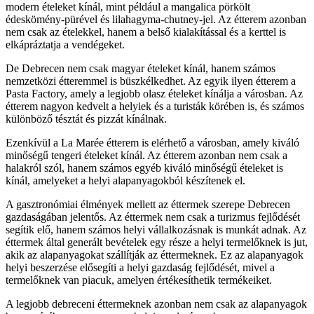
modern ételeket kínál, mint például a mangalica pörkölt
édeskömény-pürével és lilahagyma-chutney-jel. Az étterem azonban
nem csak az ételekkel, hanem a belső kialakítással és a kerttel is
elkápráztatja a vendégeket.
De Debrecen nem csak magyar ételeket kínál, hanem számos
nemzetközi étteremmel is büszkélkedhet. Az egyik ilyen étterem a
Pasta Factory, amely a legjobb olasz ételeket kínálja a városban. Az
étterem nagyon kedvelt a helyiek és a turisták körében is, és számos
különböző tésztát és pizzát kínálnak.
Ezenkívül a La Marée étterem is elérhető a városban, amely kiváló
minőségű tengeri ételeket kínál. Az étterem azonban nem csak a
halakról szól, hanem számos egyéb kiváló minőségű ételeket is
kínál, amelyeket a helyi alapanyagokból készítenek el.
A gasztronómiai élmények mellett az éttermek szerepe Debrecen
gazdaságában jelentős. Az éttermek nem csak a turizmus fejlődését
segítik elő, hanem számos helyi vállalkozásnak is munkát adnak. Az
éttermek által generált bevételek egy része a helyi termelőknek is jut,
akik az alapanyagokat szállítják az éttermeknek. Ez az alapanyagok
helyi beszerzése elősegíti a helyi gazdaság fejlődését, mivel a
termelőknek van piacuk, amelyen értékesíthetik termékeiket.
A legjobb debreceni éttermeknek azonban nem csak az alapanyagok