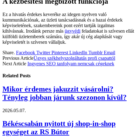
A kézbesítési megbízott funkciója
Ez a hivatás érdekes keveréke az idegen nyelven való
kummunikációnak, az üzleti tanácsadásnak és a hazai érdekek
képviseletének, szakembereink pont ezért tartják izgalmas
kihívásnak. Irodánk persze más
ügyvédi
feladatokat is szívesen ellát
külföldi üzletemberek számára, így akár új cég alapítását vagy
képviseletét is szívesen vállaljuk.
Share.
Facebook
Twitter
Pinterest
LinkedIn
Tumblr
Email
Previous Article
Ügyes székhelyszolgáltatás profi csapattól
Next Article
Ingyenes SEO tanfolyam nemcsak cégeknek
Related
Posts
Mikor érdemes jakuzzit vásárolni?
Tényleg jobban járunk szezonon kívül?
2026.05.07.
Békéscsabán nyitott új shop-in-shop
egységet az RS Bútor