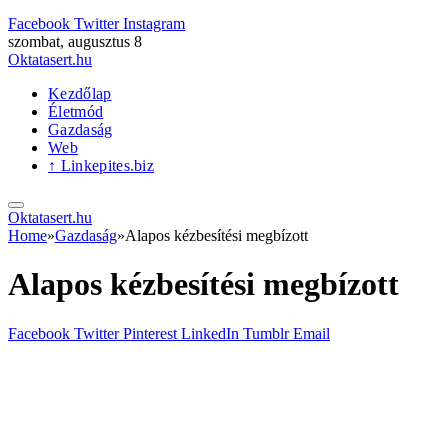
Facebook
Twitter
Instagram
szombat, augusztus 8
Oktatasert.hu
Kezdőlap
Életmód
Gazdaság
Web
↑ Linkepites.biz
Oktatasert.hu
Home
»
Gazdaság
»
Alapos kézbesítési megbízott
Alapos kézbesítési megbízott
Facebook
Twitter
Pinterest
LinkedIn
Tumblr
Email