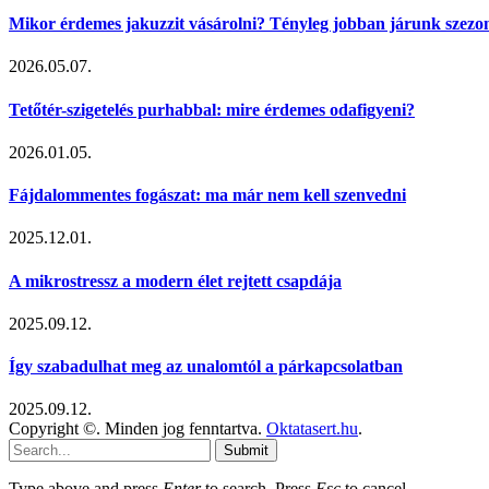
Mikor érdemes jakuzzit vásárolni? Tényleg jobban járunk szezo
2026.05.07.
Tetőtér-szigetelés purhabbal: mire érdemes odafigyeni?
2026.01.05.
Fájdalommentes fogászat: ma már nem kell szenvedni
2025.12.01.
A mikrostressz a modern élet rejtett csapdája
2025.09.12.
Így szabadulhat meg az unalomtól a párkapcsolatban
2025.09.12.
Copyright ©. Minden jog fenntartva.
Oktatasert.hu
.
Submit
Type above and press
Enter
to search. Press
Esc
to cancel.