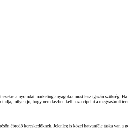
rt ezekre a nyomdai marketing anyagokra most lesz igazán szükség. Ha 
n tudja, milyen jó, hogy nem kézben kell haza cipelni a megvásárolt te
későn ébredő kereskedőknek. Jelenleg is közel hatvanféle táska van a g