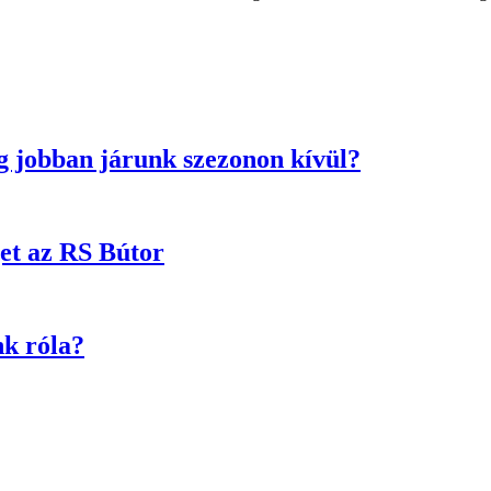
g jobban járunk szezonon kívül?
get az RS Bútor
nk róla?