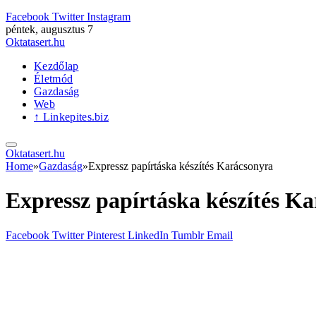
Facebook
Twitter
Instagram
péntek, augusztus 7
Oktatasert.hu
Kezdőlap
Életmód
Gazdaság
Web
↑ Linkepites.biz
Oktatasert.hu
Home
»
Gazdaság
»
Expressz papírtáska készítés Karácsonyra
Expressz papírtáska készítés K
Facebook
Twitter
Pinterest
LinkedIn
Tumblr
Email