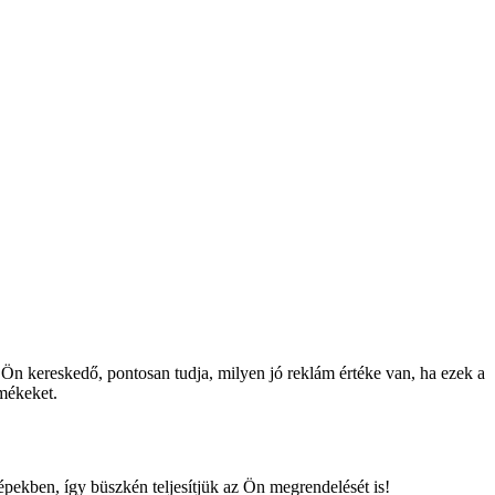
Ön kereskedő, pontosan tudja, milyen jó reklám értéke van, ha ezek a
rmékeket.
épekben, így büszkén teljesítjük az Ön megrendelését is!