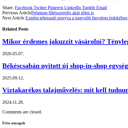
Share.
Facebook
Twitter
Pinterest
LinkedIn
Tumblr
Email
Previous Article
Prémium fűtésszerelés akár télen is
Next Article
Extrém teherautó ponyva a nagyobb figyelem érdekében
Related
Posts
Mikor érdemes jakuzzit vásárolni? Tényle
2026.05.07.
Békéscsabán nyitott új shop-in-shop egysé
2025.09.12.
Víztakarékos talajművelés: mit kell tudnu
2024.11.28.
Comments are closed.
Friss anyagok